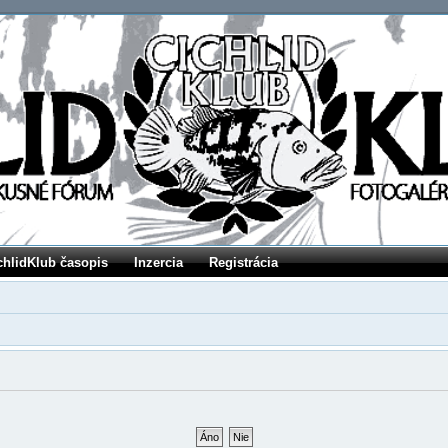
chlidKlub časopis
Inzercia
Registrácia