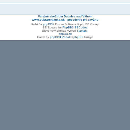
Verejné akvárium Dubnica nad Váhom
www.cukrarenjanka.sk - posedenie pri akváriu
Poháňa
phpBB
® Forum Software © phpBB Group
SE Square by
PhpBB3 BBCodes
Slovenský preklad vytvoril
Kamahl
.
phpBB.sk
Portal by
phpBB3 Portal
©
phpBB
Türkiye