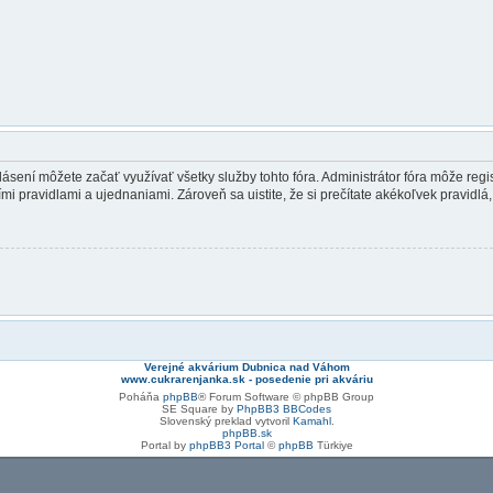
ihlásení môžete začať využívať všetky služby tohto fóra. Administrátor fóra môže re
mi pravidlami a ujednaniami. Zároveň sa uistite, že si prečítate akékoľvek pravidlá, 
Verejné akvárium Dubnica nad Váhom
www.cukrarenjanka.sk - posedenie pri akváriu
Poháňa
phpBB
® Forum Software © phpBB Group
SE Square by
PhpBB3 BBCodes
Slovenský preklad vytvoril
Kamahl
.
phpBB.sk
Portal by
phpBB3 Portal
©
phpBB
Türkiye