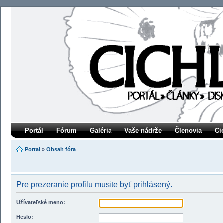
Portál
Fórum
Galéria
Vaše nádrže
Členovia
Ci
Portal
»
Obsah fóra
Pre prezeranie profilu musíte byť prihlásený.
Užívateľské meno:
Heslo: