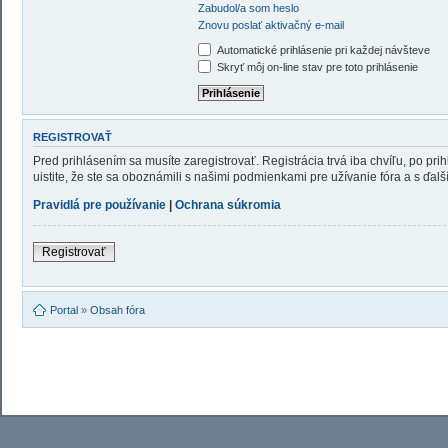
Zabudol/a som heslo
Znovu poslať aktivačný e-mail
Automatické prihlásenie pri každej návšteve
Skryť môj on-line stav pre toto prihlásenie
REGISTROVAŤ
Pred prihlásením sa musíte zaregistrovať. Registrácia trvá iba chvíľu, po pr
uistite, že ste sa oboznámili s našimi podmienkami pre užívanie fóra a s ďalší
Pravidlá pre používanie
|
Ochrana súkromia
Registrovať
Portal
»
Obsah fóra