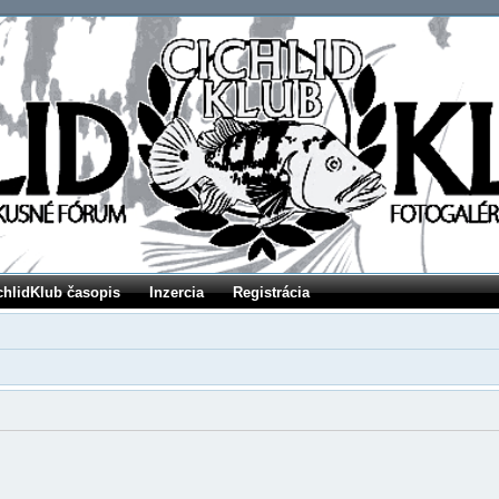
chlidKlub časopis
Inzercia
Registrácia